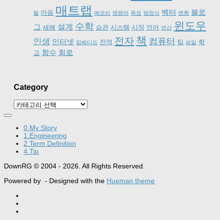
매트랩
벡터
블로
마음
털
메모리
명령어
목표
방정식
변환
윈도우
수학
설계
그
새해
습관
시스템
시작
언어
연산
책
전자
컴퓨터
인생
인터넷
전역
팁
학
임베디드
파일
함수
회로
교
Category
Category
0.My Story
1.Engineering
2.Term Definition
4.Tip
DownRG © 2004 - 2026. All Rights Reserved.
Powered by
- Designed with the
Hueman theme