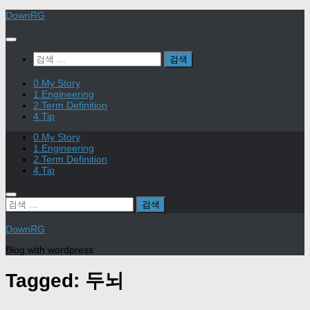
Skip
DownRG
to
content
검
색:
0.My Story
1.Engineering
2.Term Definition
4.Tip
0.My Story
1.Engineering
2.Term Definition
4.Tip
검
색:
DownRG
Blog with wordpress
Tagged:
두뇌