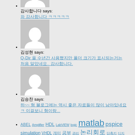
감사합니다 says:
와 감사합니다 ㅋㅋㅋㅋㅋ
김성현 says:
Q-Dir 을 수년간 사용했지만 폴더 크기가 표시되는거는
처음 알았네요.. 감사합니다.
김승찬 says:
하~~ 형 블로그에는 역시 좋은 자료들이 많이 남아있네요
ㅋ 이걸보니 형이랑...
matlab
pspice
HDL
ABEL
Amplifier
LabVIEW
logic
논리회로
simulation
공부
VHDL
개미
관리
단축키
디지