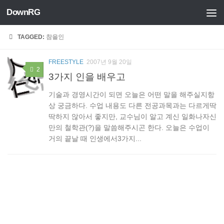
DownRG
Skip to content
TAGGED:
참을인
FREESTYLE
2007년 9월 20일
2
3가지 인을 배우고
기술과 경영시간이 되면 오늘은 어떤 말을 해주실지항
상 궁금하다. 수업 내용도 다른 전공과목과는 다르게딱
딱하지 않아서 좋지만, 교수님이 알고 계신 일화나자신
만의 철학관(?)을 말씀해주시곤 한다. 오늘은 수업이
거의 끝날 때 인생에서3가지...