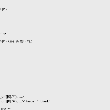
니다.
.php
 테마 사용 중 입니다.)
rl’][0]:’#’); …>
rl’][0]:’#’); …>” target=”_blank”
.^^;;