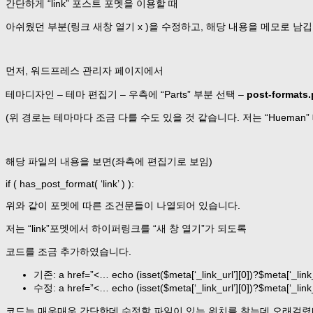
간단하게 “link” 포스트 포멧을 이용할 때
아쉬웠던 부분(링크 새창 열기 x )을 수정하고, 해당 내용을 메모로 남깁
먼저, 워드프레스 관리자 페이지에서
테마디자인 – 테마 편집기 – 우측에 “Parts” 부분 선택 –
post-formats
(위 경로는 테마마다 조금 다를 수도 있을 것 같습니다. 저는 “Hueman”
해당 파일의 내용을 보면(좌측에 편집기로 보임)
if ( has_post_format( ‘link’ ) ):
위와 같이 포멧에 따른 조건문들이 나열되어 있습니다.
저는 “link”포멧에서 하이퍼링크를 “새 창 열기”가 되도록
코드를 조금 추가하였습니다.
기존: a href=”<… echo (isset($meta[‘_link_url’][0])?$meta[‘_link_u
수정: a href=”<… echo (isset($meta[‘_link_url’][0])?$meta[‘_link_u
코드는 매우매우 간단한데 수정할 파일이 있는 위치를 찾는데 오래걸렸네요