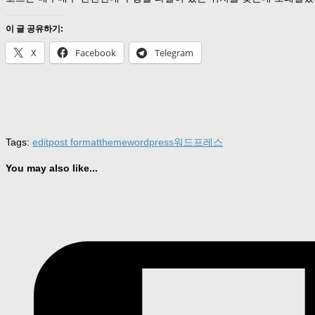
이 글 공유하기:
X
Facebook
Telegram
Tags:
edit
post format
theme
wordpress
워드프레스
You may also like...