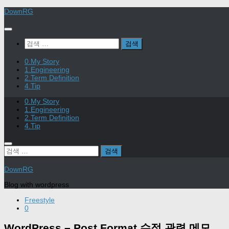
Skip
DownRG
to
content
검
색:
0.My Story
1.Engineering
2.Term Definition
4.Tip
0.My Story
1.Engineering
2.Term Definition
4.Tip
검
색:
DownRG
Blog with wordpress
Freestyle
0
WordPress – Post Format 수정 관련 메모