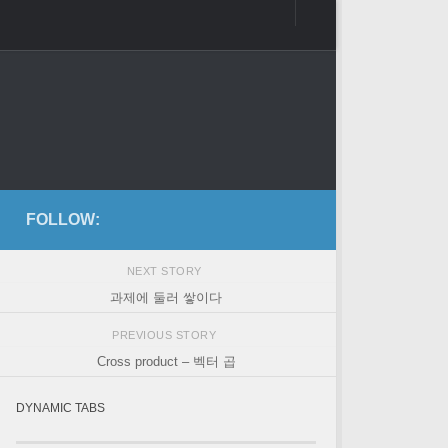
FOLLOW:
NEXT STORY
과제에 둘러 쌓이다
PREVIOUS STORY
Cross product – 벡터 곱
DYNAMIC TABS