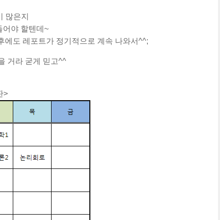
이 많은지
들어야 할텐데~
후에도 레포트가 정기적으로 계속 나와서^^;
 거라 굳게 믿고^^
>