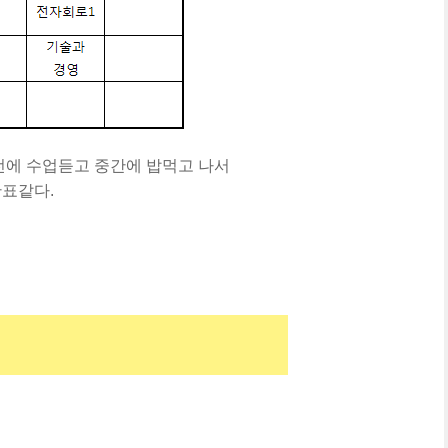
전에 수업듣고 중간에 밥먹고 나서
간표같다.