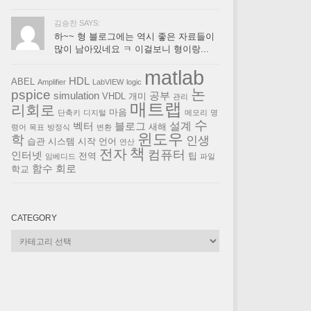
김승찬 SAYS:
하~~ 형 블로그에는 역시 좋은 자료들이
많이 남아있네요 ㅋ 이걸보니 형이랑...
matlab
HDL
ABEL
Amplifier
LabVIEW
logic
논
pspice
simulation
공부
VHDL
개미
관리
매트랩
리회로
마음
단축키
디지털
메모리
명
수
설계
벡터
블로그
새해
령어
목표
방정식
변환
윈도우
학
인생
습관
시스템
시작
언어
연산
책
전자
컴퓨터
인터넷
전역
팁
임베디드
파일
함수
회로
학교
CATEGORY
Category