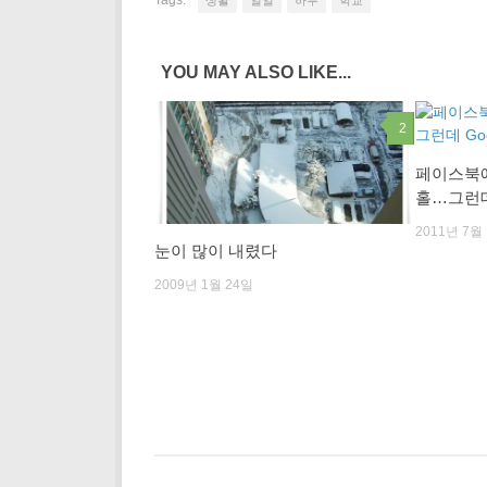
Tags:
생활
일일
하루
학교
YOU MAY ALSO LIKE...
2
페이스북에
홀…그런데 
2011년 7월
눈이 많이 내렸다
2009년 1월 24일