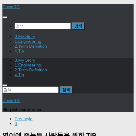
Skip
DownRG
to
content
검
색:
0.My Story
1.Engineering
2.Term Definition
4.Tip
0.My Story
1.Engineering
2.Term Definition
4.Tip
검
색:
DownRG
Blog with wordpress
Freestyle
0
영어에 주눅든 사람들을 위한 TIP