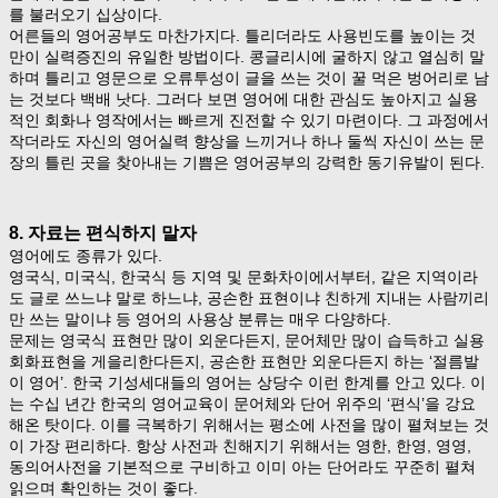
를 불러오기 십상이다.
어른들의 영어공부도 마찬가지다. 틀리더라도 사용빈도를 높이는 것
만이 실력증진의 유일한 방법이다. 콩글리시에 굴하지 않고 열심히 말
하며 틀리고 영문으로 오류투성이 글을 쓰는 것이 꿀 먹은 벙어리로 남
는 것보다 백배 낫다. 그러다 보면 영어에 대한 관심도 높아지고 실용
적인 회화나 영작에서는 빠르게 진전할 수 있기 마련이다. 그 과정에서
작더라도 자신의 영어실력 향상을 느끼거나 하나 둘씩 자신이 쓰는 문
장의 틀린 곳을 찾아내는 기쁨은 영어공부의 강력한 동기유발이 된다.
8. 자료는 편식하지 말자
영어에도 종류가 있다.
영국식, 미국식, 한국식 등 지역 및 문화차이에서부터, 같은 지역이라
도 글로 쓰느냐 말로 하느냐, 공손한 표현이냐 친하게 지내는 사람끼리
만 쓰는 말이냐 등 영어의 사용상 분류는 매우 다양하다.
문제는 영국식 표현만 많이 외운다든지, 문어체만 많이 습득하고 실용
회화표현을 게을리한다든지, 공손한 표현만 외운다든지 하는 ‘절름발
이 영어’. 한국 기성세대들의 영어는 상당수 이런 한계를 안고 있다. 이
는 수십 년간 한국의 영어교육이 문어체와 단어 위주의 ‘편식’을 강요
해온 탓이다. 이를 극복하기 위해서는 평소에 사전을 많이 펼쳐보는 것
이 가장 편리하다. 항상 사전과 친해지기 위해서는 영한, 한영, 영영,
동의어사전을 기본적으로 구비하고 이미 아는 단어라도 꾸준히 펼쳐
읽으며 확인하는 것이 좋다.