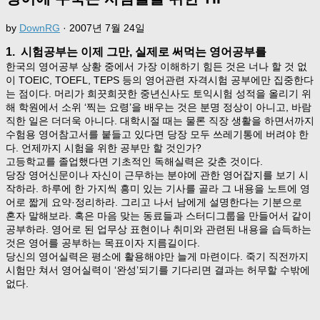
by
DownRG
·
2007년 7월 24일
1. 시험공부는 이제 그만, 실제로 써먹는 영어공부를
한국의 영어공부 상황 중에서 가장 이해하기 힘든 것은 너나 할 것 없
이 TOEIC, TOEFL, TEPS 등의 영어관련 자격시험 공부에만 집중한다
는 점이다. 머리가 희끗희끗한 중년신사도 토익시험 성적을 올리기 위
해 학원에서 소위 ‘찍는 요령’을 배우는 것은 분명 정상이 아니고, 바람
직한 일은 더더욱 아니다. 대학시절 때는 물론 직장 생활을 하면서까지
수험용 영어참고서를 붙들고 있다면 당장 모두 쓰레기통에 버려야 한
다. 언제까지 시험을 위한 공부만 할 것인가?
고등학교를 졸업했다면 기초적인 독해실력은 갖춘 것이다.
당장 영어신문이나 자신이 근무하는 분야에 관한 영어잡지를 보기 시
작하라. 하루에 한 가지씩 흥미 있는 기사를 골라 그 내용을 노트에 영
어로 짧게 요약·정리하라. 그리고 나서 남에게 설명한다는 기분으로
혼자 말해보라. 혹은 마음 맞는 동료들과 스터디그룹을 만들어서 같이
공부하라. 영어로 된 업무상 표현이나 취미와 관련된 내용을 습득하는
것은 영어를 공부하는 목표이자 지름길이다.
당신의 영어실력은 평소에 활용해야만 늘게 마련이다. 죽기 직전까지
시험만 쳐서 영어실력이 ‘완성’되기를 기다리면 결과는 허무할 수밖에
없다.