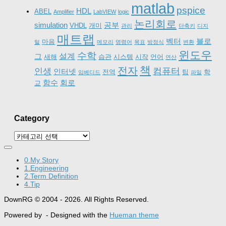
matlab
pspice
HDL
ABEL
Amplifier
LabVIEW
logic
논리회로
simulation
공부
VHDL
개미
관리
단축키
디지
매트랩
벡터
블로
마음
털
메모리
명령어
목표
방정식
변환
윈도우
수학
설계
그
새해
습관
시스템
시작
언어
연산
책
전자
컴퓨터
인생
인터넷
전역
팁
학
임베디드
파일
함수
회로
교
Category
Category
0.My Story
1.Engineering
2.Term Definition
4.Tip
DownRG © 2004 - 2026. All Rights Reserved.
Powered by
- Designed with the
Hueman theme