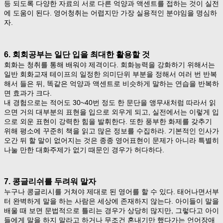
등 되도록 다양한 자료의 서로 다른 억양과 액센트를 접하는 것이 실전
에 도움이 된다. 영어청취는 어렵지만 가장 실용적인 분야임을 명심하
자.
6. 회회공부는 일단 입을 최대한 활용할 것
회화는 청취를 통해 배워야 제격이다. 회화능력을 강화하기 위해서는
일반 회화교재 테이프의 일정한 의미단위 부분을 정해서 여러 번 반복
해서 들은 뒤, 똑같은 억양과 액센트로 비슷하게 말하는 연습을 반복하
면 효과가 크다.
내 경험으로는 적어도 30~40번 정도 한 문단을 앵무새처럼 따라서 읽
으면 거의 대부분의 표현을 입으로 외우게 되고, 실전에서는 이렇게 입
으로 외운 표현이 강력한 힘을 발휘한다. 또한 풍부한 화제를 갖추기
위해 평소에 꾸준히 책을 읽고 많은 정보를 수집하라. 기본적인 인사가
오간 뒤 할 말이 없어지는 것은 종종 영어표현이 문제가 아니라 특별히
나눌 만한 대화주제가 없기 때문인 경우가 허다하다.
7. 콩글리쉬를 두려워 말자
누구나 콩글리시를 거쳐야 제대로 된 영어를 할 수 있다. 태어나면서부
터 완벽하게 말을 하는 사람은 세상에 존재하지 않는다. 아이들이 말을
배울 때 보면 문법적으로 틀리는 경우가 상당히 많지만, 그렇다고 아이
들에게 말을 하지 말라고 하거나 무조건 혼내기만 했다가는 언어장애