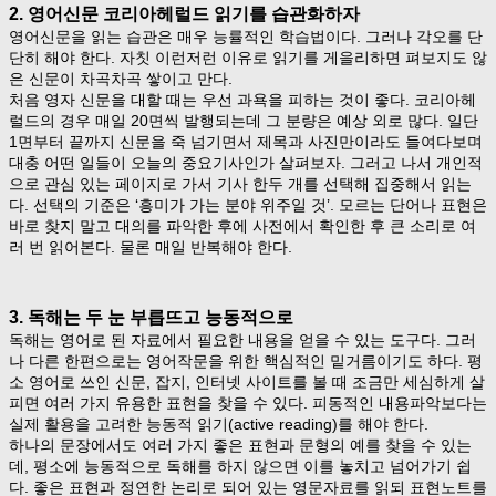
2. 영어신문 코리아헤럴드 읽기를 습관화하자
영어신문을 읽는 습관은 매우 능률적인 학습법이다. 그러나 각오를 단
단히 해야 한다. 자칫 이런저런 이유로 읽기를 게을리하면 펴보지도 않
은 신문이 차곡차곡 쌓이고 만다.
처음 영자 신문을 대할 때는 우선 과욕을 피하는 것이 좋다. 코리아헤
럴드의 경우 매일 20면씩 발행되는데 그 분량은 예상 외로 많다. 일단
1면부터 끝까지 신문을 죽 넘기면서 제목과 사진만이라도 들여다보며
대충 어떤 일들이 오늘의 중요기사인가 살펴보자. 그러고 나서 개인적
으로 관심 있는 페이지로 가서 기사 한두 개를 선택해 집중해서 읽는
다. 선택의 기준은 ‘흥미가 가는 분야 위주일 것’. 모르는 단어나 표현은
바로 찾지 말고 대의를 파악한 후에 사전에서 확인한 후 큰 소리로 여
러 번 읽어본다. 물론 매일 반복해야 한다.
3. 독해는 두 눈 부릅뜨고 능동적으로
독해는 영어로 된 자료에서 필요한 내용을 얻을 수 있는 도구다. 그러
나 다른 한편으로는 영어작문을 위한 핵심적인 밑거름이기도 하다. 평
소 영어로 쓰인 신문, 잡지, 인터넷 사이트를 볼 때 조금만 세심하게 살
피면 여러 가지 유용한 표현을 찾을 수 있다. 피동적인 내용파악보다는
실제 활용을 고려한 능동적 읽기(active reading)를 해야 한다.
하나의 문장에서도 여러 가지 좋은 표현과 문형의 예를 찾을 수 있는
데, 평소에 능동적으로 독해를 하지 않으면 이를 놓치고 넘어가기 쉽
다. 좋은 표현과 정연한 논리로 되어 있는 영문자료를 읽되 표현노트를